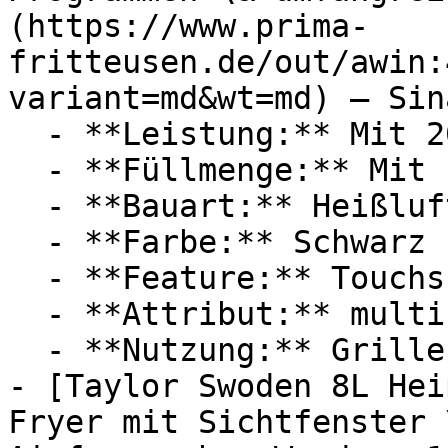
(https://www.prima-
fritteusen.de/out/awin:
variant=md&wt=md) — Sin
  - **Leistung:** Mit 2000 Watt

  - **Füllmenge:** Mit 11 Liter Füllmenge

  - **Bauart:** Heißluftfritteusen

  - **Farbe:** Schwarz

  - **Feature:** Touchscreen

  - **Attribut:** multifunktional

  - **Nutzung:** Grillen, Backen

- [Taylor Swoden 8L Hei
Fryer mit Sichtfenster 