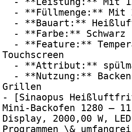
  - **Leistung:** Mit 1200 Watt

  - **Füllmenge:** Mit 2,8 Liter Füllmenge

  - **Bauart:** Heißluftfritteusen

  - **Farbe:** Schwarz

  - **Feature:** Temperatureinstellung, 
Touchscreen

  - **Attribut:** spülmaschinenfest, geräuschlos

  - **Nutzung:** Backen, Braten, Frittieren, 
Grillen

- [Sinaopus Heißluftfri
Mini-Backofen 1280 – 11
Display, 2000,00 W, LED
Programmen \& umfangrei