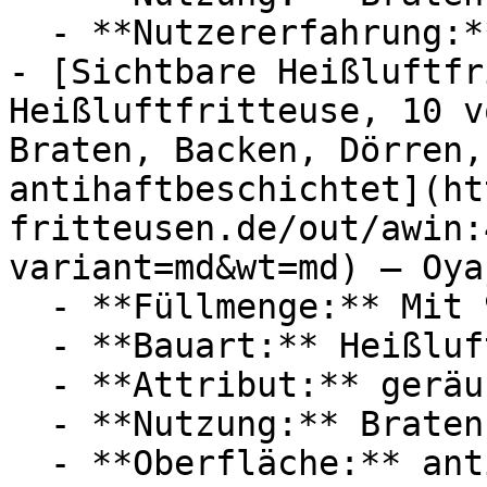
  - **Nutzererfahrung:** Experten, Anfänger

- [Sichtbare Heißluftfr
Heißluftfritteuse, 10 v
Braten, Backen, Dörren,
antihaftbeschichtet](ht
fritteusen.de/out/awin:
variant=md&wt=md) — Oyaj
  - **Füllmenge:** Mit 9 Liter Füllmenge

  - **Bauart:** Heißluftfritteusen

  - **Attribut:** geräuschlos

  - **Nutzung:** Braten, Backen, Dörren
