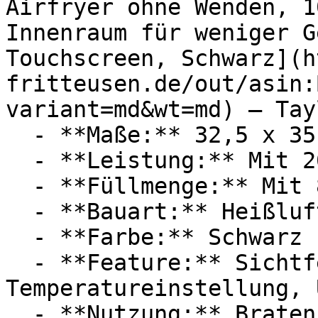
Airfryer ohne Wenden, 1
Innenraum für weniger G
Touchscreen, Schwarz](h
fritteusen.de/out/asin:
variant=md&wt=md) — Tay
  - **Maße:** 32,5 x 35,7 x 37,8 cm

  - **Leistung:** Mit 2000 Watt

  - **Füllmenge:** Mit 8 Liter Füllmenge

  - **Bauart:** Heißluftfritteusen

  - **Farbe:** Schwarz

  - **Feature:** Sichtfenster, Touchscreen, 
Temperatureinstellung, 
  - **Nutzung:** Braten, Backen, Sautieren
