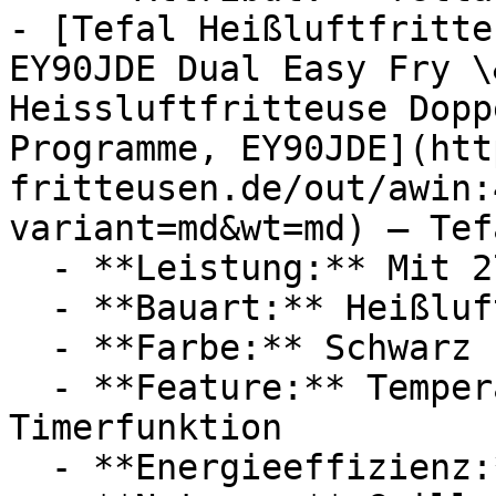
- [Tefal Heißluftfritte
EY90JDE Dual Easy Fry \
Heissluftfritteuse Dopp
Programme, EY90JDE](htt
fritteusen.de/out/awin:
variant=md&wt=md) — Tefa
  - **Leistung:** Mit 2700 Watt

  - **Bauart:** Heißluftfritteusen

  - **Farbe:** Schwarz

  - **Feature:** Temperatureinstellung, 
Timerfunktion

  - **Energieeffizienz:** Energieeffizienzklasse A
