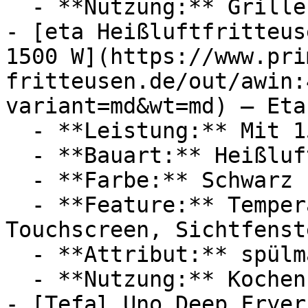
  - **Nutzung:** Grillen, Frittieren

- [eta Heißluftfritteus
1500 W](https://www.pri
fritteusen.de/out/awin:
variant=md&wt=md) — Eta

  - **Leistung:** Mit 1500 Watt

  - **Bauart:** Heißluftfritteusen

  - **Farbe:** Schwarz

  - **Feature:** Temperatureinstellung, 
Touchscreen, Sichtfenst
  - **Attribut:** spülmaschinenfest

  - **Nutzung:** Kochen, Frittieren

- [Tefal Uno Deep Fryer