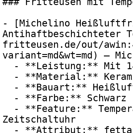
### Fritteusen mit Temp
- [Michelino Heißluftfr
Antihaftbeschichteter T
fritteusen.de/out/awin:
variant=md&wt=md) — Mic
  - **Leistung:** Mit 1450 Watt

  - **Material:** Keramik

  - **Bauart:** Heißluftfritteusen

  - **Farbe:** Schwarz

  - **Feature:** Temperatureinstellung, 
Zeitschaltuhr

  - **Attribut:** fettarm
