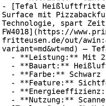
- [Tefal Heißluftfritte
Surface mit Pizzabackfu
Technologie, spart Zeit
FW4018](https://www.pri
fritteusen.de/out/awin:
variant=md&wt=md) — Tefa
  - **Leistung:** Mit 2200 Watt

  - **Bauart:** Heißluftfritteusen

  - **Farbe:** Schwarz

  - **Feature:** Sichtfenster, Unterhitze

  - **Energieeffizienz:** Energieeffizienzklasse A

  - **Nutzung:** Scannen
