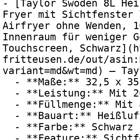
- [Taylor Swoden 8L Hei
Fryer mit Sichtfenster 
Airfryer ohne Wenden, 1
Innenraum für weniger G
Touchscreen, Schwarz](h
fritteusen.de/out/asin:
variant=md&wt=md) — Tay
  - **Maße:** 32,5 x 35,7 x 37,8 cm

  - **Leistung:** Mit 2000 Watt

  - **Füllmenge:** Mit 8 Liter Füllmenge

  - **Bauart:** Heißluftfritteusen

  - **Farbe:** Schwarz

  - **Feature:** Sichtfenster, Touchscreen, 