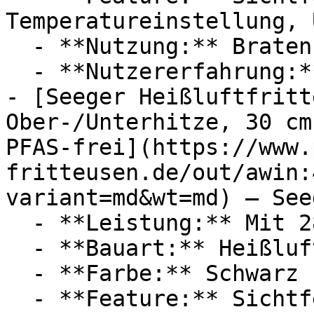
Temperatureinstellung, 
  - **Nutzung:** Braten, Backen, Sautieren

  - **Nutzererfahrung:** Experten, Anfänger

- [Seeger Heißluftfritt
Ober-/Unterhitze, 30 cm
PFAS-frei](https://www.
fritteusen.de/out/awin:
variant=md&wt=md) — Seeg
  - **Leistung:** Mit 2850 Watt

  - **Bauart:** Heißluftfritteusen

  - **Farbe:** Schwarz

  - **Feature:** Sichtfenster, Unterhitze
