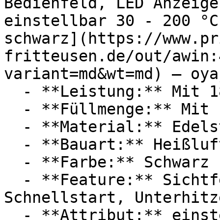
Bedienfeld, LED Anzeige
einstellbar 30 - 200 °C
schwarz](https://www.pr
fritteusen.de/out/awin:
variant=md&wt=md) — oyaj
  - **Leistung:** Mit 1800 Watt

  - **Füllmenge:** Mit 10 Liter Füllmenge

  - **Material:** Edelstahl

  - **Bauart:** Heißluftfritteusen

  - **Farbe:** Schwarz

  - **Feature:** Sichtfenster, Brandschutz, 
Schnellstart, Unterhitze
  - **Attribut:** einstellbar, fettarm
