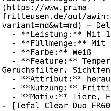
(https://www.prima-
fritteusen.de/out/awin:
variant=md&wt=md) — Del
  - **Leistung:** Mit 1800 Watt

  - **Füllmenge:** Mit 2,4 Liter Füllmenge

  - **Farbe:** Weiß

  - **Feature:** Temperatureinstellung, 
Geruchsfilter, Sichtfen
  - **Attribut:** herausnehmbar

  - **Nutzung:** Frittieren

  - **Motiv:** Tiere, Fische

- [Tefal Clear Duo FR60