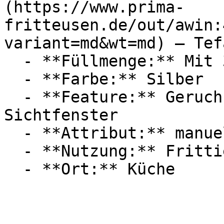
(https://www.prima-
fritteusen.de/out/awin:
variant=md&wt=md) — Tefa
  - **Füllmenge:** Mit 3,5 Liter Füllmenge

  - **Farbe:** Silber

  - **Feature:** Geruchsfilter, Rauchmelder, 
Sichtfenster

  - **Attribut:** manuell, praktisch

  - **Nutzung:** Frittieren
