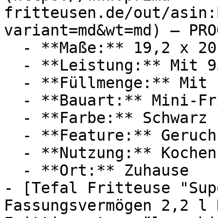
fritteusen.de/out/asin:
variant=md&wt=md) — PRO
  - **Maße:** 19,2 x 20 x 21,3 cm

  - **Leistung:** Mit 950 Watt

  - **Füllmenge:** Mit 1 Liter Füllmenge

  - **Bauart:** Mini-Fritteusen

  - **Farbe:** Schwarz

  - **Feature:** Geruchsfilter

  - **Nutzung:** Kochen

  - **Ort:** Zuhause

- [Tefal Fritteuse "Sup
Fassungsvermögen 2,2 l 