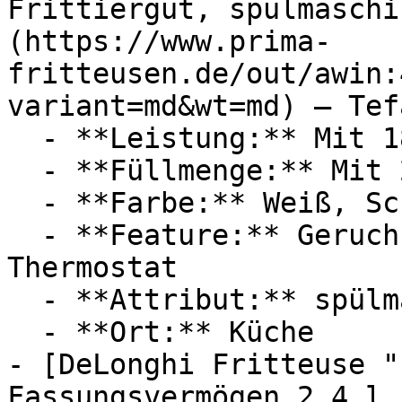
Frittiergut, spülmaschi
(https://www.prima-
fritteusen.de/out/awin:
variant=md&wt=md) — Tefa
  - **Leistung:** Mit 1800 Watt

  - **Füllmenge:** Mit 2,2 Liter Füllmenge

  - **Farbe:** Weiß, Schwarz

  - **Feature:** Geruchsfilter, Garbehälter, 
Thermostat

  - **Attribut:** spülmaschinenfest

  - **Ort:** Küche

- [DeLonghi Fritteuse "
Fassungsvermögen 2,4 l 