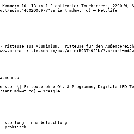
 Kammern 10L 13-in-1 Sichtfenster Touchscreen, 2200 W, S
out/awin:44002006977?variant=md&wt=md) — Nettlife

-Fritteuse aus Aluminium, Fritteuse für den Außenbereich
www.prima-fritteusen.de/out/asin:B0DT4981NY?variant=md&w
fenster \| Friteuse ohne Öl, 8 Programme, Digitale LED-To
riant=md&wt=md) — iceagle
