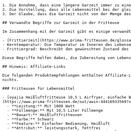
1. Die Annahme, dass eine längere Garzeit immer zu eine
2. Die Vorstellung, dass alle Lebensmittel bei der glei
3. Der Glaube, dass die Garzeit nicht von der Menge des
## Verwandte Begriffe zur Garzeit in der Fritteuse

Im Zusammenhang mit der Garzeit gibt es einige verwandt
- [Frittierzeit](https://www.prima-fritteusen.de/glossa
- Kerntemperatur: Die Temperatur im Inneren des Lebensm
- Frittiergrad: Beschreibt den gewünschten Zustand des 
Diese Begriffe helfen dabei, die Zubereitung von Lebens
## Hinweis: Affiliate-Links

Die folgenden Produktempfehlungen enthalten Affiliate-L
nichts.

### Fritteusen für Lebensmittel

- [oyajia Heißluftfritteuse 10,5 L Airfryer, einfache B
(https://www.prima-fritteusen.de/out/awin:44416933569?v
  - **Leistung:** Mit 1800 Watt

  - **Füllmenge:** Mit 10,5 Liter Füllmenge

  - **Bauart:** Heißluftfritteusen

  - **Farbe:** Schwarz

  - **Feature:** Einfacher Bedienung, Heißluft

  - **Attribut:** leistungsstark, fettfrei
