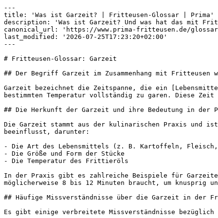
---

title: 'Was ist Garzeit? | Fritteusen-Glossar | Prima'

description: 'Was ist Garzeit? Und was hat das mit Frit
canonical_url: 'https://www.prima-fritteusen.de/glossar
last_modified: '2026-07-25T17:23:20+02:00'

---

# Fritteusen-Glossar: Garzeit

## Der Begriff Garzeit im Zusammenhang mit Fritteusen w
Garzeit bezeichnet die Zeitspanne, die ein [Lebensmitte
bestimmten Temperatur vollständig zu garen. Diese Zeit 
## Die Herkunft der Garzeit und ihre Bedeutung in der P
Die Garzeit stammt aus der kulinarischen Praxis und ist
beeinflusst, darunter:

- Die Art des Lebensmittels (z. B. Kartoffeln, Fleisch,
- Die Größe und Form der Stücke

- Die Temperatur des Frittieröls

In der Praxis gibt es zahlreiche Beispiele für Garzeite
möglicherweise 8 bis 12 Minuten braucht, um knusprig un
## Häufige Missverständnisse über die Garzeit in der Fr
Es gibt einige verbreitete Missverständnisse bezüglich 