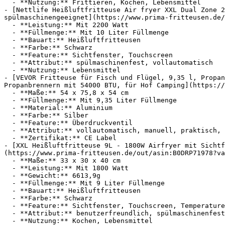
  - **Nutzung:** Frittieren, Kochen, Lebensmittel

- [Nettlife Heißluftfritteuse Air fryer XXL Dual Zone 2
spülmaschinengeeignet](https://www.prima-fritteusen.de/
  - **Leistung:** Mit 2200 Watt

  - **Füllmenge:** Mit 10 Liter Füllmenge

  - **Bauart:** Heißluftfritteusen

  - **Farbe:** Schwarz

  - **Feature:** Sichtfenster, Touchscreen

  - **Attribut:** spülmaschinenfest, vollautomatisch

  - **Nutzung:** Lebensmittel

- [VEVOR Fritteuse für Fisch und Flügel, 9,35 l, Propan
Propanbrennern mit 54000 BTU, für Hof Camping](https://
  - **Maße:** 54 x 75,8 x 54 cm

  - **Füllmenge:** Mit 9,35 Liter Füllmenge

  - **Material:** Aluminium

  - **Farbe:** Silber

  - **Feature:** Überdruckventil

  - **Attribut:** vollautomatisch, manuell, praktisch, abnehmbar

  - **Zertifikat:** CE Label

- [XXL Heißluftfritteuse 9L - 1800W Airfryer mit Sicht
(https://www.prima-fritteusen.de/out/asin:B0DRP71978?va
  - **Maße:** 33 x 30 x 40 cm

  - **Leistung:** Mit 1800 Watt

  - **Gewicht:** 6613,9g

  - **Füllmenge:** Mit 9 Liter Füllmenge

  - **Bauart:** Heißluftfritteusen

  - **Farbe:** Schwarz

  - **Feature:** Sichtfenster, Touchscreen, Temperatureinstellung, Innenbeleuchtung

  - **Attribut:** benutzerfreundlich, spülmaschinenfest, praktisch
