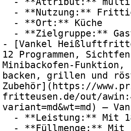
  - **Attribut:** multifunktional

  - **Nutzung:** Frittieren

  - **Ort:** Küche

  - **Zielgruppe:** Gastronomie

- [Vankel Heißluftfritt
12 Programmen, Sichtfen
Minibackofen-Funktion, 
backen, grillen und rös
Zubehör](https://www.pr
fritteusen.de/out/awin:
variant=md&wt=md) — Vank
  - **Leistung:** Mit 1800 Watt

  - **Füllmenge:** Mit 12 Liter Füllmenge
