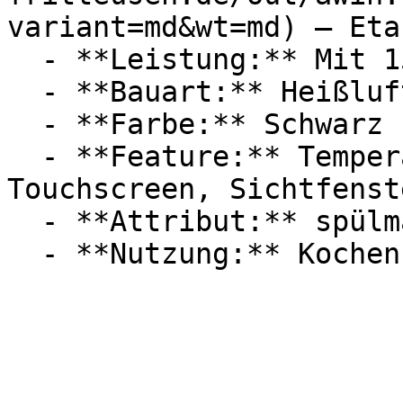
variant=md&wt=md) — Eta

  - **Leistung:** Mit 1500 Watt

  - **Bauart:** Heißluftfritteusen

  - **Farbe:** Schwarz

  - **Feature:** Temperatureinstellung, 
Touchscreen, Sichtfenst
  - **Attribut:** spülmaschinenfest
