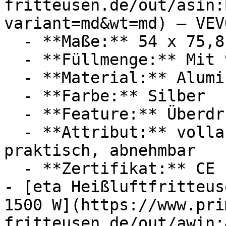
fritteusen.de/out/asin:
variant=md&wt=md) — VEVO
  - **Maße:** 54 x 75,8 x 54 cm

  - **Füllmenge:** Mit 9,35 Liter Füllmenge

  - **Material:** Aluminium

  - **Farbe:** Silber

  - **Feature:** Überdruckventil

  - **Attribut:** vollautomatisch, manuell, 
praktisch, abnehmbar

  - **Zertifikat:** CE Label

- [eta Heißluftfritteus
1500 W](https://www.pri
fritteusen.de/out/awin: