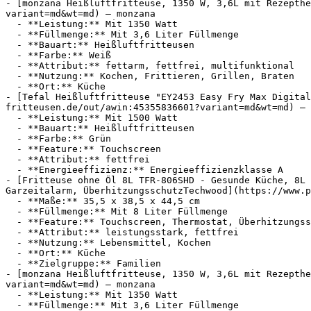
- [monzana Heißluftfritteuse, 1350 W, 3,6L mit Rezepth
variant=md&wt=md) — monzana

  - **Leistung:** Mit 1350 Watt

  - **Füllmenge:** Mit 3,6 Liter Füllmenge

  - **Bauart:** Heißluftfritteusen

  - **Farbe:** Weiß

  - **Attribut:** fettarm, fettfrei, multifunktional

  - **Nutzung:** Kochen, Frittieren, Grillen, Braten

  - **Ort:** Küche

- [Tefal Heißluftfritteuse "EY2453 Easy Fry Max Digital
fritteusen.de/out/awin:45355836601?variant=md&wt=md) — 
  - **Leistung:** Mit 1500 Watt

  - **Bauart:** Heißluftfritteusen

  - **Farbe:** Grün

  - **Feature:** Touchscreen

  - **Attribut:** fettfrei

  - **Energieeffizienz:** Energieeffizienzklasse A

- [Fritteuse ohne Öl 8L TFR-806SHD - Gesunde Küche, 8L 
Garzeitalarm, ÜberhitzungsschutzTechwood](https://www.p
  - **Maße:** 35,5 x 38,5 x 44,5 cm

  - **Füllmenge:** Mit 8 Liter Füllmenge

  - **Feature:** Touchscreen, Thermostat, Überhitzungsschutz, Betriebsanzeige

  - **Attribut:** leistungsstark, fettfrei

  - **Nutzung:** Lebensmittel, Kochen

  - **Ort:** Küche

  - **Zielgruppe:** Familien

- [monzana Heißluftfritteuse, 1350 W, 3,6L mit Rezepth
variant=md&wt=md) — monzana

  - **Leistung:** Mit 1350 Watt

  - **Füllmenge:** Mit 3,6 Liter Füllmenge
