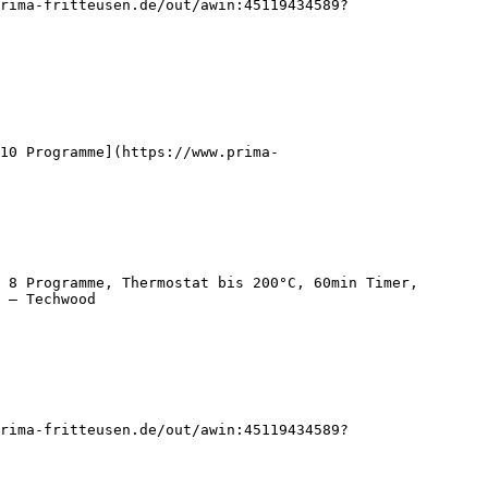
rima-fritteusen.de/out/awin:45119434589?
10 Programme](https://www.prima-
 8 Programme, Thermostat bis 200°C, 60min Timer, 
 — Techwood

rima-fritteusen.de/out/awin:45119434589?