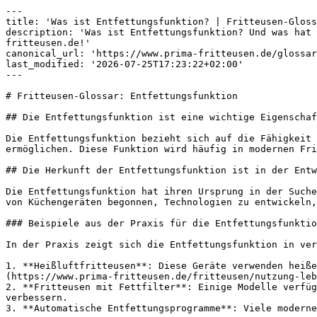
---

title: 'Was ist Entfettungsfunktion? | Fritteusen-Gloss
description: 'Was ist Entfettungsfunktion? Und was hat 
fritteusen.de!'

canonical_url: 'https://www.prima-fritteusen.de/glossar
last_modified: '2026-07-25T17:23:22+02:00'

---

# Fritteusen-Glossar: Entfettungsfunktion

## Die Entfettungsfunktion ist eine wichtige Eigenschaf
Die Entfettungsfunktion bezieht sich auf die Fähigkeit 
ermöglichen. Diese Funktion wird häufig in modernen Fri
## Die Herkunft der Entfettungsfunktion ist in der Entw
Die Entfettungsfunktion hat ihren Ursprung in der Suche
von Küchengeräten begonnen, Technologien zu entwickeln,
### Beispiele aus der Praxis für die Entfettungsfunktio
In der Praxis zeigt sich die Entfettungsfunktion in ver
1. **Heißluftfritteusen**: Diese Geräte verwenden heiße
(https://www.prima-fritteusen.de/fritteusen/nutzung-leb
2. **Fritteusen mit Fettfilter**: Einige Modelle verfüg
verbessern.

3. **Automatische Entfettungsprogramme**: Viele moderne