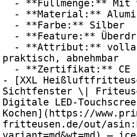
  - **Füllmenge:** Mit 9,35 Liter Füllmenge

  - **Material:** Aluminium

  - **Farbe:** Silber

  - **Feature:** Überdruckventil

  - **Attribut:** vollautomatisch, manuell, 
praktisch, abnehmbar

  - **Zertifikat:** CE Label

- [XXL Heißluftfritteus
Sichtfenster \| Friteus
Digitale LED-Touchscree
Kochen](https://www.pri
fritteusen.de/out/asin:
variant=md&wt=md) — icea