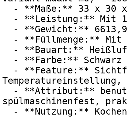
  - **Maße:** 33 x 30 x 40 cm

  - **Leistung:** Mit 1800 Watt

  - **Gewicht:** 6613,9g

  - **Füllmenge:** Mit 9 Liter Füllmenge

  - **Bauart:** Heißluftfritteusen

  - **Farbe:** Schwarz

  - **Feature:** Sichtfenster, Touchscreen, 
Temperatureinstellung, 
  - **Attribut:** benutzerfreundlich, 
spülmaschinenfest, prak