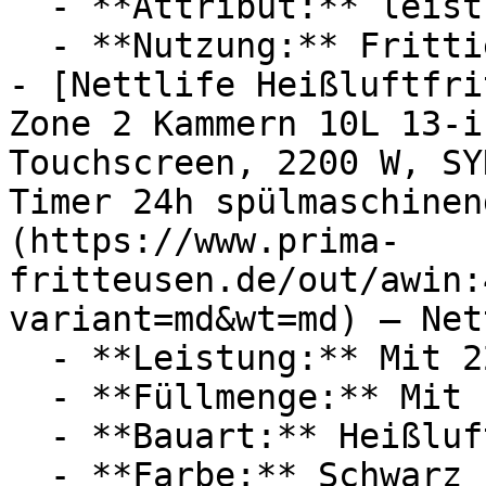
  - **Attribut:** leistungsstark, fettfrei

  - **Nutzung:** Frittieren, Kochen, Lebensmittel

- [Nettlife Heißluftfri
Zone 2 Kammern 10L 13-i
Touchscreen, 2200 W, SY
Timer 24h spülmaschinen
(https://www.prima-
fritteusen.de/out/awin:
variant=md&wt=md) — Net
  - **Leistung:** Mit 2200 Watt

  - **Füllmenge:** Mit 10 Liter Füllmenge

  - **Bauart:** Heißluftfritteusen

  - **Farbe:** Schwarz
