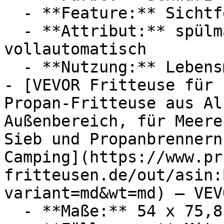
  - **Feature:** Sichtfenster, Touchscreen

  - **Attribut:** spülmaschinenfest, 
vollautomatisch

  - **Nutzung:** Lebensmittel

- [VEVOR Fritteuse für 
Propan-Fritteuse aus Al
Außenbereich, für Meere
Sieb und Propanbrennern
Camping](https://www.pr
fritteusen.de/out/asin:
variant=md&wt=md) — VEVO
  - **Maße:** 54 x 75,8 x 54 cm
