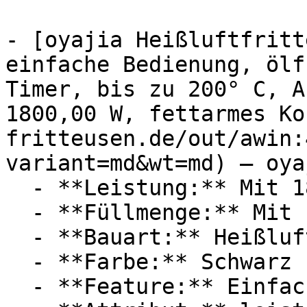
- [oyajia Heißluftfritt
einfache Bedienung, ölf
Timer, bis zu 200° C, A
1800,00 W, fettarmes Ko
fritteusen.de/out/awin:
variant=md&wt=md) — oyaj
  - **Leistung:** Mit 1800 Watt

  - **Füllmenge:** Mit 10,5 Liter Füllmenge

  - **Bauart:** Heißluftfritteusen

  - **Farbe:** Schwarz

  - **Feature:** Einfacher Bedienung, Heißluft
