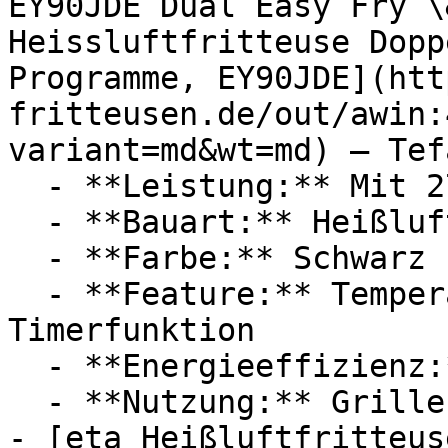
EY90JDE Dual Easy Fry \
Heissluftfritteuse Dopp
Programme, EY90JDE](htt
fritteusen.de/out/awin:
variant=md&wt=md) — Tefa
  - **Leistung:** Mit 2700 Watt

  - **Bauart:** Heißluftfritteusen

  - **Farbe:** Schwarz

  - **Feature:** Temperatureinstellung, 
Timerfunktion

  - **Energieeffizienz:** Energieeffizienzklasse A

  - **Nutzung:** Grillen, Frittieren

- [eta Heißluftfritteus