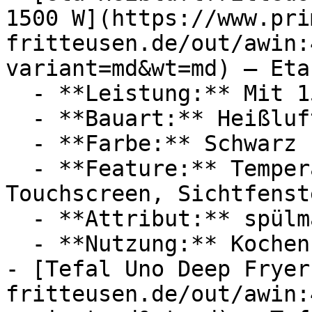
1500 W](https://www.pri
fritteusen.de/out/awin:
variant=md&wt=md) — Eta

  - **Leistung:** Mit 1500 Watt

  - **Bauart:** Heißluftfritteusen

  - **Farbe:** Schwarz

  - **Feature:** Temperatureinstellung, 
Touchscreen, Sichtfenst
  - **Attribut:** spülmaschinenfest

  - **Nutzung:** Kochen, Frittieren

- [Tefal Uno Deep Fryer
fritteusen.de/out/awin: