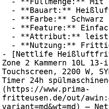
  - **Füllmenge:** Mit 10,5 Liter Füllmenge

  - **Bauart:** Heißluftfritteusen

  - **Farbe:** Schwarz

  - **Feature:** Einfacher Bedienung, Heißluft

  - **Attribut:** leistungsstark, fettfrei

  - **Nutzung:** Frittieren, Kochen, Lebensmittel

- [Nettlife Heißluftfri
Zone 2 Kammern 10L 13-i
Touchscreen, 2200 W, SY
Timer 24h spülmaschinen
(https://www.prima-
fritteusen.de/out/awin:
variant=md&wt=md) — Net