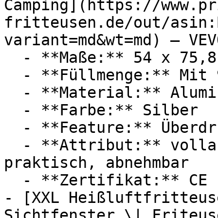
Camping](https://www.pr
fritteusen.de/out/asin:
variant=md&wt=md) — VEVO
  - **Maße:** 54 x 75,8 x 54 cm

  - **Füllmenge:** Mit 9,35 Liter Füllmenge

  - **Material:** Aluminium

  - **Farbe:** Silber

  - **Feature:** Überdruckventil

  - **Attribut:** vollautomatisch, manuell, 
praktisch, abnehmbar

  - **Zertifikat:** CE Label

- [XXL Heißluftfritteus
Sichtfenster \| Friteus