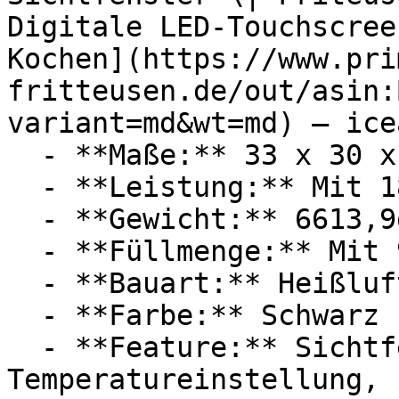
Digitale LED-Touchscree
Kochen](https://www.pri
fritteusen.de/out/asin:
variant=md&wt=md) — icea
  - **Maße:** 33 x 30 x 40 cm

  - **Leistung:** Mit 1800 Watt

  - **Gewicht:** 6613,9g

  - **Füllmenge:** Mit 9 Liter Füllmenge

  - **Bauart:** Heißluftfritteusen

  - **Farbe:** Schwarz

  - **Feature:** Sichtfenster, Touchscreen, 
Temperatureinstellung, 