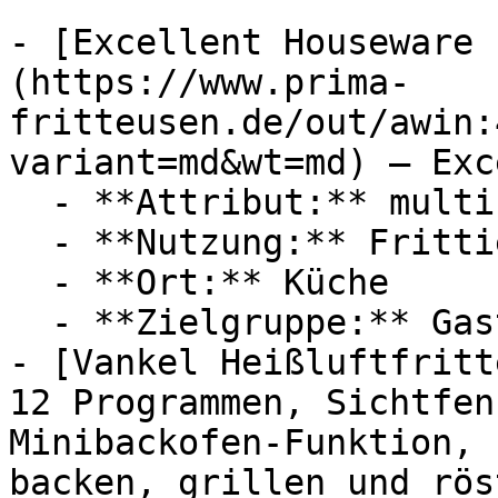
- [Excellent Houseware 
(https://www.prima-
fritteusen.de/out/awin:
variant=md&wt=md) — Exc
  - **Attribut:** multifunktional

  - **Nutzung:** Frittieren

  - **Ort:** Küche

  - **Zielgruppe:** Gastronomie

- [Vankel Heißluftfritt
12 Programmen, Sichtfen
Minibackofen-Funktion, 
backen, grillen und rös