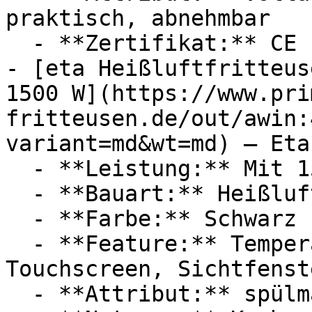
praktisch, abnehmbar

  - **Zertifikat:** CE Label

- [eta Heißluftfritteus
1500 W](https://www.pri
fritteusen.de/out/awin:
variant=md&wt=md) — Eta

  - **Leistung:** Mit 1500 Watt

  - **Bauart:** Heißluftfritteusen

  - **Farbe:** Schwarz

  - **Feature:** Temperatureinstellung, 
Touchscreen, Sichtfenst
  - **Attribut:** spülmaschinenfest
