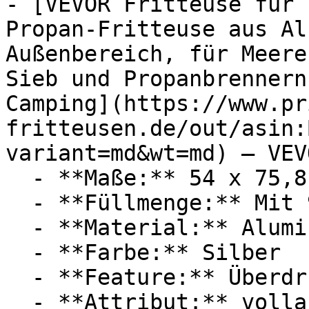
- [VEVOR Fritteuse für 
Propan-Fritteuse aus Al
Außenbereich, für Meere
Sieb und Propanbrennern
Camping](https://www.pr
fritteusen.de/out/asin:
variant=md&wt=md) — VEVO
  - **Maße:** 54 x 75,8 x 54 cm

  - **Füllmenge:** Mit 9,35 Liter Füllmenge

  - **Material:** Aluminium

  - **Farbe:** Silber

  - **Feature:** Überdruckventil

  - **Attribut:** vollautomatisch, manuell, 