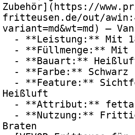
Zubehör](https://www.pr
fritteusen.de/out/awin:
variant=md&wt=md) — Vank
  - **Leistung:** Mit 1800 Watt

  - **Füllmenge:** Mit 12 Liter Füllmenge

  - **Bauart:** Heißluftfritteusen

  - **Farbe:** Schwarz

  - **Feature:** Sichtfenster, Touchscreen, 
Heißluft

  - **Attribut:** fettarm, multifunktional

  - **Nutzung:** Frittieren, Backen, Grillen, 
Braten
