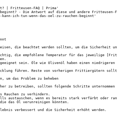
t? | Fritteusen-FAQ | Prima'

beginnt? - Die Antwort auf diese und andere Fritteusen-F
-kann-ich-tun-wenn-das-oel-zu-rauchen-beginnt'

nnt

eisen, die beachtet werden sollten, um die Sicherheit un
chtig, die empfohlene Temperatur für das jeweilige [Frit
en.

geeignet sein. Öle wie Olivenöl haben einen niedrigeren 
cklung führen. Reste von vorherigen Frittiergütern sollt
n, um das Problem zu beheben

her zu betreiben, sollten folgende Schritte unternommen 
s Rauchen zu verhindern.

lls austauschen, wenn es bereits stark verfärbt oder ran
die das Öl verunreinigen könnten.
