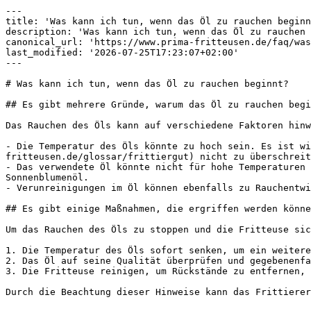
---

title: 'Was kann ich tun, wenn das Öl zu rauchen beginn
description: 'Was kann ich tun, wenn das Öl zu rauchen 
canonical_url: 'https://www.prima-fritteusen.de/faq/was
last_modified: '2026-07-25T17:23:07+02:00'

---

# Was kann ich tun, wenn das Öl zu rauchen beginnt?

## Es gibt mehrere Gründe, warum das Öl zu rauchen begi
Das Rauchen des Öls kann auf verschiedene Faktoren hinw
- Die Temperatur des Öls könnte zu hoch sein. Es ist wi
fritteusen.de/glossar/frittiergut) nicht zu überschreit
- Das verwendete Öl könnte nicht für hohe Temperaturen 
Sonnenblumenöl.

- Verunreinigungen im Öl können ebenfalls zu Rauchentwi
## Es gibt einige Maßnahmen, die ergriffen werden könne
Um das Rauchen des Öls zu stoppen und die Fritteuse sic
1. Die Temperatur des Öls sofort senken, um ein weitere
2. Das Öl auf seine Qualität überprüfen und gegebenenfa
3. Die Fritteuse reinigen, um Rückstände zu entfernen, 