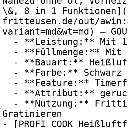
Nahezu ohne Öl, Vorheiz
\&, 8 in 1 Funktionen](
fritteusen.de/out/awin:
variant=md&wt=md) — GOU
  - **Leistung:** Mit 1000 Watt

  - **Füllmenge:** Mit 2,3 Liter Füllmenge

  - **Bauart:** Heißluftfritteusen

  - **Farbe:** Schwarz

  - **Feature:** Timerfunktion, Abschaltfunktion

  - **Attribut:** geruchsarm

  - **Nutzung:** Frittieren, Grillen, Braten, 
Gratinieren

- [PROFI COOK Heißluftf