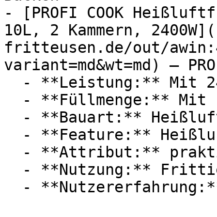
- [PROFI COOK Heißluftf
10L, 2 Kammern, 2400W](
fritteusen.de/out/awin:
variant=md&wt=md) — PRO
  - **Leistung:** Mit 2400 Watt

  - **Füllmenge:** Mit 10 Liter Füllmenge

  - **Bauart:** Heißluftfritteusen

  - **Feature:** Heißluft

  - **Attribut:** praktisch, stufenlos

  - **Nutzung:** Frittieren, Kochen, Erhitzen
