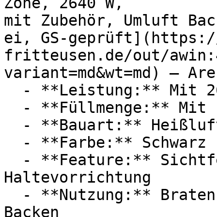
Zone, 2640 W, 
mit Zubehör, Umluft Bac
ei, GS‑geprüft](https:/
fritteusen.de/out/awin:
variant=md&wt=md) — Aren
  - **Leistung:** Mit 2640 Watt

  - **Füllmenge:** Mit 11 Liter Füllmenge

  - **Bauart:** Heißluftfritteusen

  - **Farbe:** Schwarz

  - **Feature:** Sichtfenster, Umluft, 
Haltevorrichtung

  - **Nutzung:** Braten, Grillen, Frittieren, 
Backen
