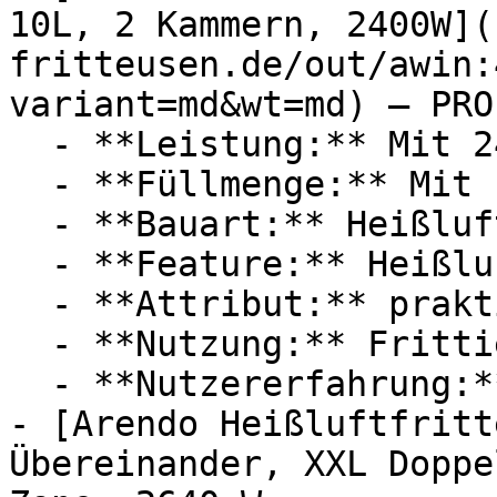
10L, 2 Kammern, 2400W](
fritteusen.de/out/awin:
variant=md&wt=md) — PRO
  - **Leistung:** Mit 2400 Watt

  - **Füllmenge:** Mit 10 Liter Füllmenge

  - **Bauart:** Heißluftfritteusen

  - **Feature:** Heißluft

  - **Attribut:** praktisch, stufenlos

  - **Nutzung:** Frittieren, Kochen, Erhitzen

  - **Nutzererfahrung:** Experten

- [Arendo Heißluftfritt
Übereinander, XXL Doppe